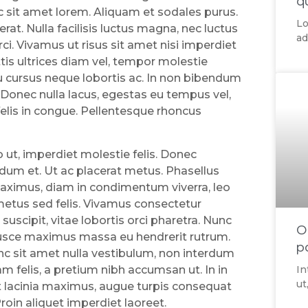
q
c sit amet lorem. Aliquam et sodales purus.
Lo
rat. Nulla facilisis luctus magna, nec luctus
ad
ci. Vivamus ut risus sit amet nisi imperdiet
is ultrices diam vel, tempor molestie
eu cursus neque lobortis ac. In non bibendum
. Donec nulla lacus, egestas eu tempus vel,
felis in congue. Pellentesque rhoncus
ut, imperdiet molestie felis. Donec
rdum et. Ut ac placerat metus. Phasellus
 maximus, diam in condimentum viverra, leo
metus sed felis. Vivamus consectetur
suscipit, vitae lobortis orci pharetra. Nunc
O
. Fusce maximus massa eu hendrerit rutrum.
p
c sit amet nulla vestibulum, non interdum
In
 felis, a pretium nibh accumsan ut. In in
ut
t lacinia maximus, augue turpis consequat
roin aliquet imperdiet laoreet.