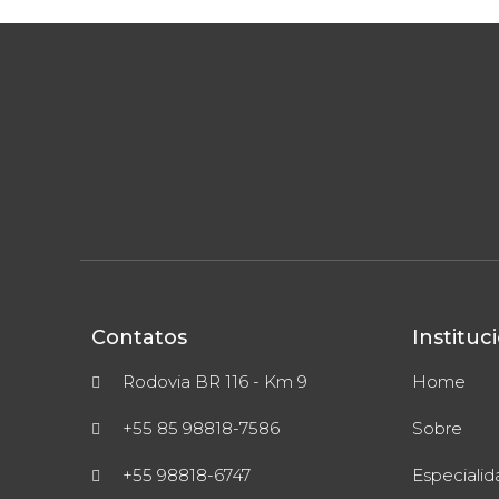
Contatos
Instituc
Rodovia BR 116 - Km 9
Home
+55 85 98818-7586
Sobre
+55 98818-6747
Especiali