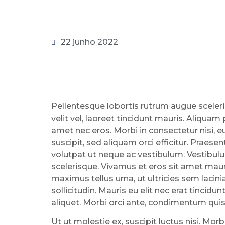
22 junho 2022
Pellentesque lobortis rutrum augue sceleri
velit vel, laoreet tincidunt mauris. Aliquam 
amet nec eros. Morbi in consectetur nisi, e
suscipit, sed aliquam orci efficitur. Praesent 
volutpat ut neque ac vestibulum. Vestibul
scelerisque. Vivamus et eros sit amet mau
maximus tellus urna, ut ultricies sem lacini
sollicitudin. Mauris eu elit nec erat tincidun
aliquet. Morbi orci ante, condimentum quis l
Ut ut molestie ex, suscipit luctus nisi. Morbi