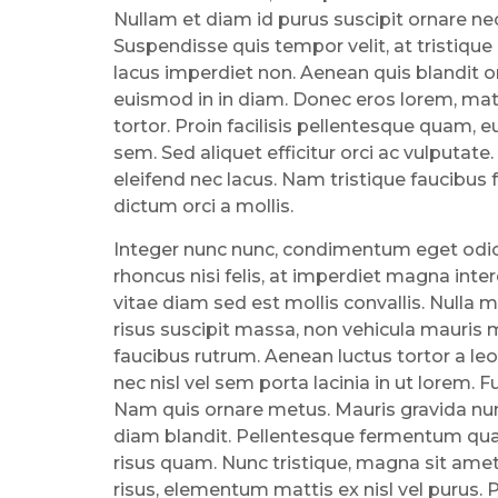
Nullam et diam id purus suscipit ornare ne
Suspendisse quis tempor velit, at tristique e
lacus imperdiet non. Aenean quis blandit or
euismod in in diam. Donec eros lorem, matt
tortor. Proin facilisis pellentesque quam, 
sem. Sed aliquet efficitur orci ac vulputate
eleifend nec lacus. Nam tristique faucibus 
dictum orci a mollis.
Integer nunc nunc, condimentum eget odio 
rhoncus nisi felis, at imperdiet magna inte
vitae diam sed est mollis convallis. Nulla
risus suscipit massa, non vehicula mauris 
faucibus rutrum. Aenean luctus tortor a leo 
nec nisl vel sem porta lacinia in ut lorem
Nam quis ornare metus. Mauris gravida nun
diam blandit. Pellentesque fermentum quam
risus quam. Nunc tristique, magna sit ame
risus, elementum mattis ex nisl vel purus. P