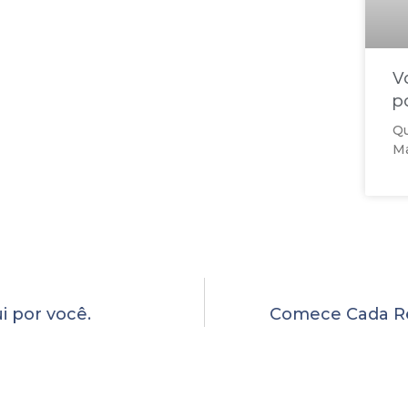
V
p
Qu
Ma
i por você.
Comece Cada R