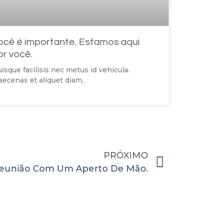
ocê é importante. Estamos aqui
or você.
isque facilisis nec metus id vehicula.
ecenas et aliquet diam,
PRÓXIMO
eunião Com Um Aperto De Mão.