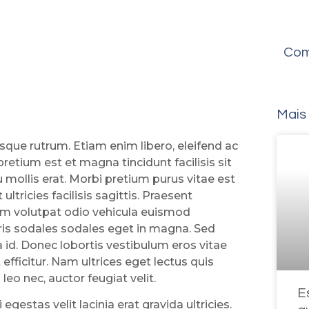
Com
Mais
sque rutrum. Etiam enim libero, eleifend ac
pretium est et magna tincidunt facilisis sit
u mollis erat. Morbi pretium purus vitae est
ultricies facilisis sagittis. Praesent
um volutpat odio vehicula euismod
ris sodales sodales eget in magna. Sed
a id. Donec lobortis vestibulum eros vitae
t efficitur. Nam ultrices eget lectus quis
eo nec, auctor feugiat velit.
E
 egestas velit lacinia erat gravida ultricies.